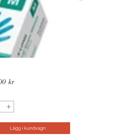
Pris
00 kr
Lägg i kundvagn