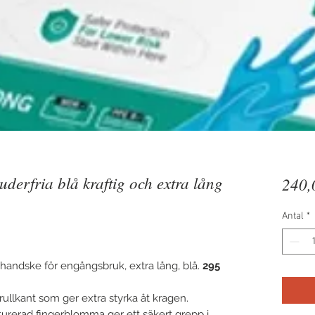
derfria blå kraftig och extra lång
240,
Antal
*
handske för engångsbruk, extra lång, blå.
295
llkant som ger extra styrka åt kragen.
turerad fingerblomma ger ett säkert grepp i