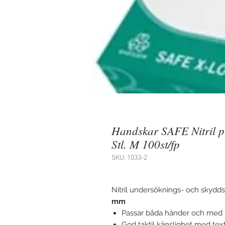
Handskar SAFE Nitril pu
Stl. M 100st/fp
SKU: 1033-2
Nitril undersöknings- och skydds
mm
Passar båda händer och med ru
God taktil känslighet med tex