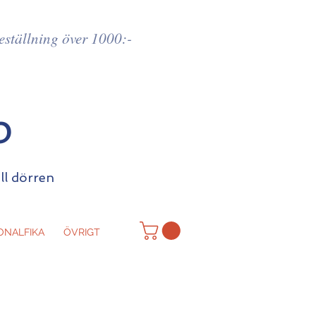
beställning över 1000:-
p
ill dörren
ONALFIKA
ÖVRIGT