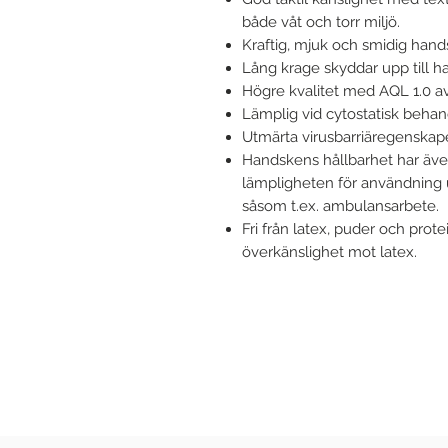
både våt och torr miljö.
Kraftig, mjuk och smidig han
Lång krage skyddar upp till 
Högre kvalitet med AQL 1.0 a
Lämplig vid cytostatisk behan
Utmärta virusbarriäregenskaper
Handskens hållbarhet har även 
lämpligheten för användning 
såsom t.ex. ambulansarbete.
Fri från latex, puder och prote
överkänslighet mot latex.