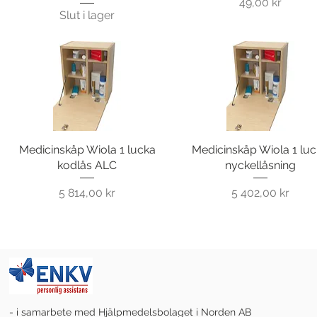
Pris
49,00 kr
Slut i lager
Medicinskåp Wiola 1 lucka
Snabbvisning
Medicinskåp Wiola 1 lu
Snabbvisning
kodlås ALC
nyckellåsning
Pris
Pris
5 814,00 kr
5 402,00 kr
- i samarbete med Hjälpmedelsbolaget i Norden AB