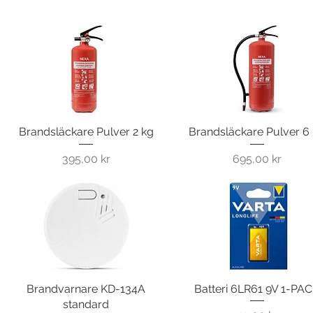
Brandsläckare Pulver 2 kg
Snabbvisning
Brandsläckare Pulver 6
Snabbvisning
Pris
Pris
395,00 kr
695,00 kr
Brandvarnare KD-134A
Snabbvisning
Batteri 6LR61 9V 1-PA
Snabbvisning
standard