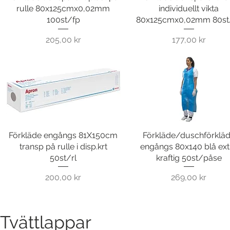
rulle 80x125cmx0,02mm
individuellt vikta
100st/fp
80x125cmx0,02mm 80st
Pris
Pris
205,00 kr
177,00 kr
Förkläde engångs 81X150cm
Snabbvisning
Förkläde/duschförklä
Snabbvisning
transp på rulle i disp.krt
engångs 80x140 blå ext
50st/rl
kraftig 50st/påse
Pris
Pris
200,00 kr
269,00 kr
Tvättlappar