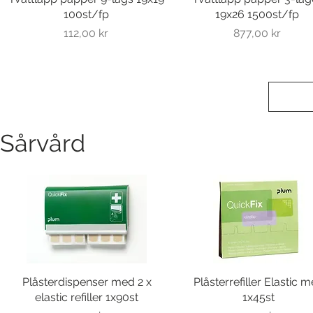
100st/fp
19x26 1500st/fp
Pris
Pris
112,00 kr
877,00 kr
Sårvård
Plåsterdispenser med 2 x
Snabbvisning
Plåsterrefiller Elastic 
Snabbvisning
elastic refiller 1x90st
1x45st