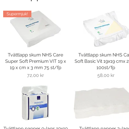
Supermjuk!
Tvättlapp skum NHS Care
Snabbvisning
Tvättlapp skum NHS Ca
Snabbvisning
Super Soft Premium VIT 19 x
Soft Basic Vit 19x19 cmx
19 x cm x 3 mm 75 st/fp
100st/fp
Pris
Pris
72,00 kr
58,00 kr
Tvättlapp papper 9-lags 19x19
Snabbvisning
Tvättlapp papper 3-lag
Snabbvisning