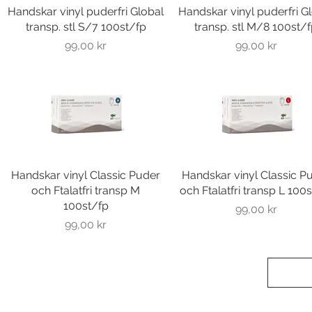
Handskar vinyl puderfri Global
Snabbvisning
Handskar vinyl puderfri G
Snabbvisning
transp. stl S/7 100st/fp
transp. stl M/8 100st/
Pris
Pris
99,00 kr
99,00 kr
Handskar vinyl Classic Puder
Snabbvisning
Handskar vinyl Classic P
Snabbvisning
och Ftalatfri transp M
och Ftalatfri transp L 100
100st/fp
Pris
99,00 kr
Pris
99,00 kr