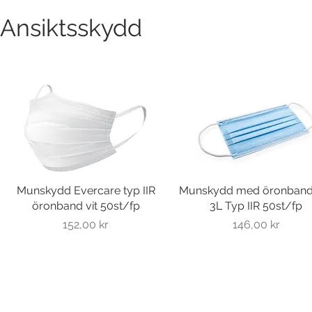
Ansiktsskydd
Munskydd Evercare typ IIR
Snabbvisning
Munskydd med öronband
Snabbvisning
öronband vit 50st/fp
3L Typ IIR 50st/fp
Pris
Pris
152,00 kr
146,00 kr