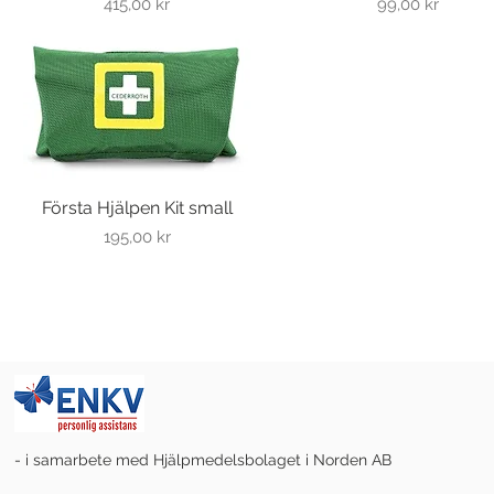
Pris
Pris
415,00 kr
99,00 kr
Första Hjälpen Kit small
Snabbvisning
Pris
195,00 kr
- i samarbete med Hjälpmedelsbolaget i Norden AB