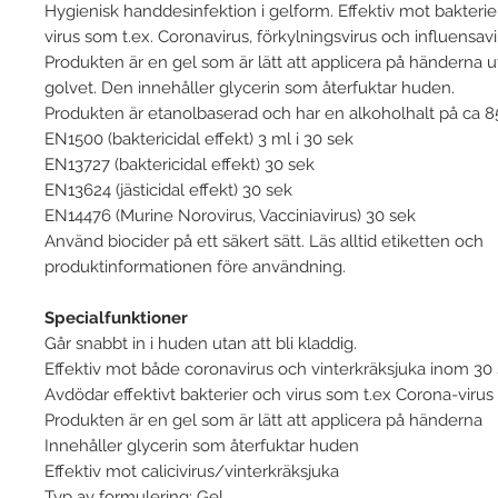
Hygienisk handdesinfektion i gelform. Effektiv mot bakteri
virus som t.ex. Coronavirus, förkylningsvirus och influensavi
Produkten är en gel som är lätt att applicera på händerna ut
golvet. Den innehåller glycerin som återfuktar huden.
Produkten är etanolbaserad och har en alkoholhalt på ca 8
EN1500 (baktericidal effekt) 3 ml i 30 sek
EN13727 (baktericidal effekt) 30 sek
EN13624 (jästicidal effekt) 30 sek
EN14476 (Murine Norovirus, Vacciniavirus) 30 sek
Använd biocider på ett säkert sätt. Läs alltid etiketten och
produktinformationen före användning.
Specialfunktioner
Går snabbt in i huden utan att bli kladdig.
Effektiv mot både coronavirus och vinterkräksjuka inom 30 
Avdödar effektivt bakterier och virus som t.ex Corona-virus
Produkten är en gel som är lätt att applicera på händerna
Innehåller glycerin som återfuktar huden
Effektiv mot calicivirus/vinterkräksjuka
Typ av formulering: Gel