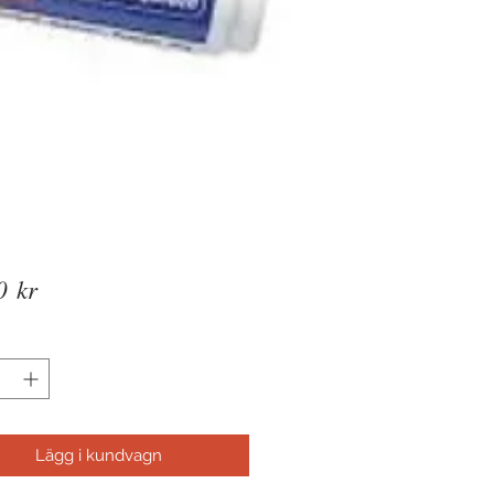
Pris
0 kr
Lägg i kundvagn