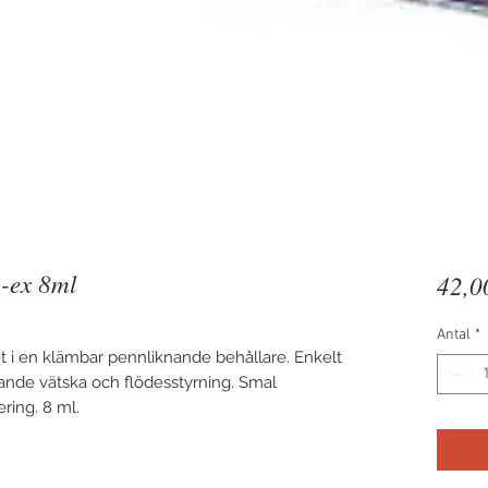
-ex 8ml
42,0
Antal
*
t i en klämbar pennliknande behållare. Enkelt
kande vätska och flödesstyrning. Smal
ring. 8 ml.