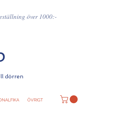
beställning över 1000:-
p
ill dörren
ONALFIKA
ÖVRIGT