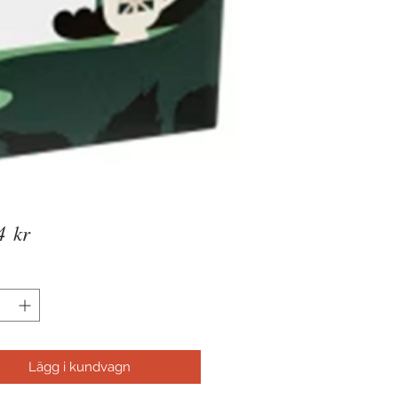
Pris
4 kr
Lägg i kundvagn