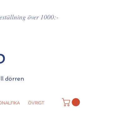
beställning över 1000:-
p
ill dörren
ONALFIKA
ÖVRIGT