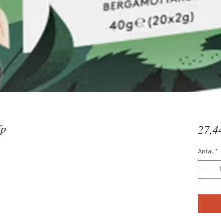
fp
27,4
Antal
*