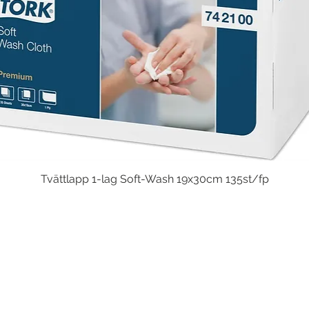
Tvättlapp 1-lag Soft-Wash 19x30cm 135st/fp
Snabbvisning
 och smidigt - varorna direkt hem till