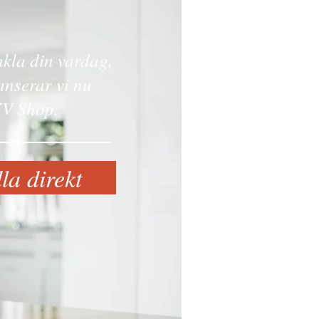
enkla din vardag,
anserar vi nu
V Shop.
a direkt