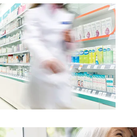
Fakt
Kos
D
pe