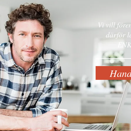
Vi vill för
därför l
ENK
Handl