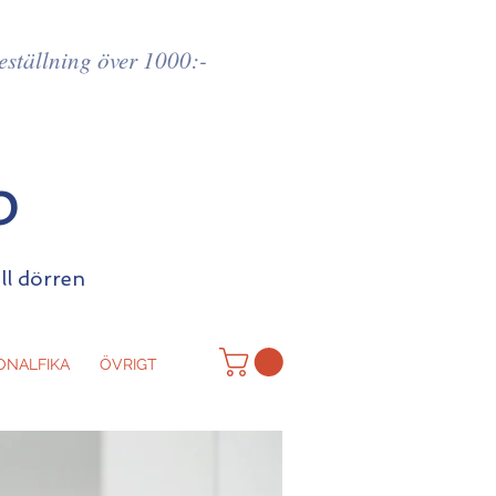
beställning över 1000:-
p
ill dörren
ONALFIKA
ÖVRIGT