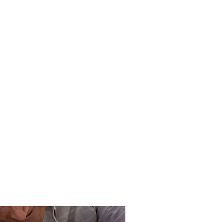
uran skickas elektroniskt
till ENKV
tnaden debiteras direkt
mot assistanskontot
u slipper ligga ut med
ngar och tidskrävande
kvittoredovisning